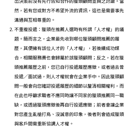
出決策前沒有先行告知合作的獵頭顧問並與之討論。當
然，若有您或對方不希望外流的資訊，這也是需要事先
溝通與互相尊重的。
不重複投遞：獵頭在推薦人選時有所謂「人才權」的議
題。簡而言之，企業最先收到哪位獵頭顧問推薦的履
歷，其便擁有該位人才的「人才權」，若後續成功媒
合，相關服務費也會歸屬於該獵頭顧問；反之，若在獵
頭推薦履歷之前，您已自行投遞履歷應徵，或者過去曾
投遞／面試過，則人才權就會在企業手中。因此獵頭顧
問一般會向您確認投遞履歷的細節以釐清相關權利，而
在此也呼籲求職者不應同時讓不同家的獵頭推薦同一職
缺，或透過獵頭應徵後再自行投遞應徵；前者會讓企業
對您產生亂槍打鳥、沒誠意的印象，後者則會造成獵頭
與客戶間需重新協調人才權。