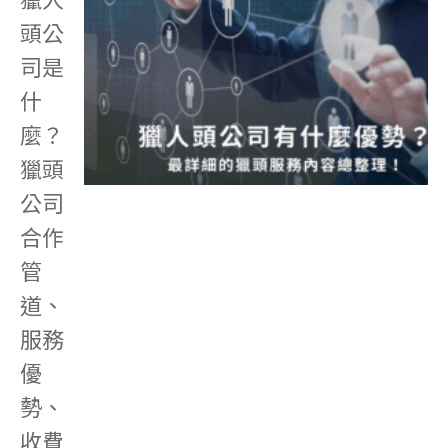
頭公
司是
什
麼？
獵頭
公司
合作
管
道、
服務
優
勢、
收費