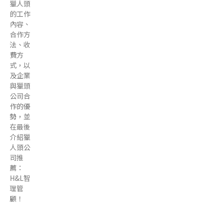
獵人頭
的工作
內容、
合作方
法、收
費方
式，以
及企業
與獵頭
公司合
作的優
勢，並
在最後
介紹獵
人頭公
司推
薦：
H&L智
理管
顧！