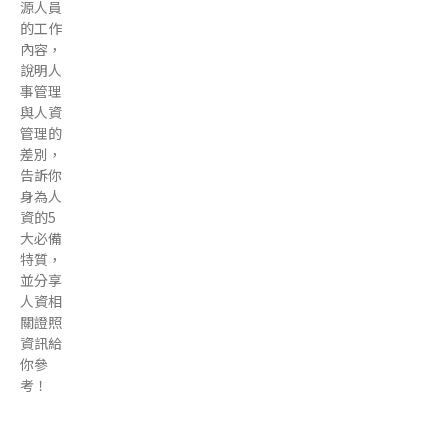
源人員
的工作
內容，
說明人
事管理
與人資
管理的
差別，
告訴你
身為人
資的5
大必備
特質，
並分享
人資相
關證照
資訊給
你參
考！