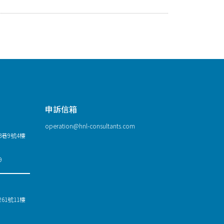
申訴信箱
operation@hnl-consultants.com
巷9號4樓
9
1號11樓