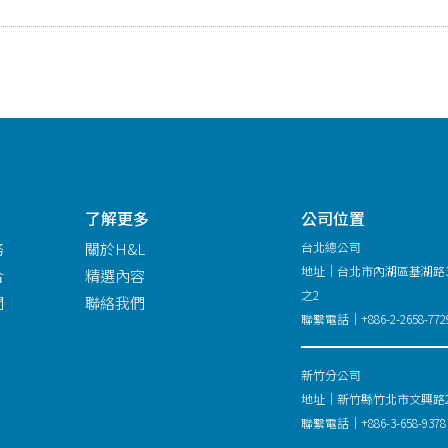
了解更多
公司位置
務
關於H&L
台北總公司
地址｜台北市內湖區基湖路3
合
精選內容
之2
問
聯絡我們
聯繫電話｜+886-2-2658-772
新竹分公司
地址｜新竹縣竹北市文興路26
聯繫電話｜+886-3-658-9378