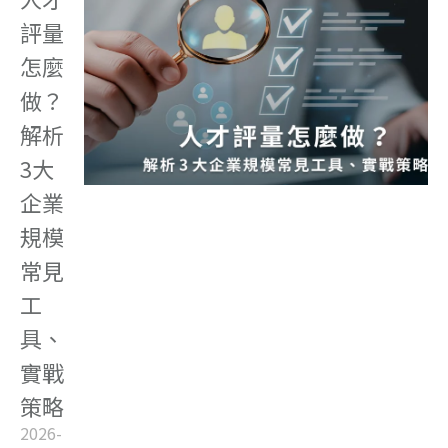
評量
怎麼
做？
解析
3大
企業
規模
常見
工
具、
實戰
策略
2026-