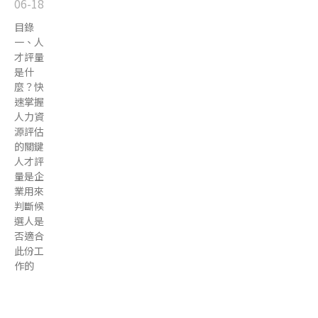
06-18
目錄
一、人
才評量
是什
麼？快
速掌握
人力資
源評估
的關鍵
人才評
量是企
業用來
判斷候
選人是
否適合
此份工
作的