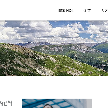
關於H&L
企業
人
格配對