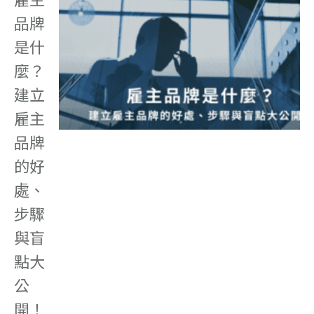
品牌
是什
麼？
建立
雇主
品牌
的好
處、
步驟
與盲
點大
公
開！