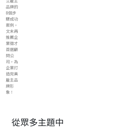
立雇主
品牌的
8個步
驟成功
案例，
文末再
推薦企
業徵才
首選顧
問公
司，為
企業打
造完美
雇主品
牌形
象！
從眾多主題中