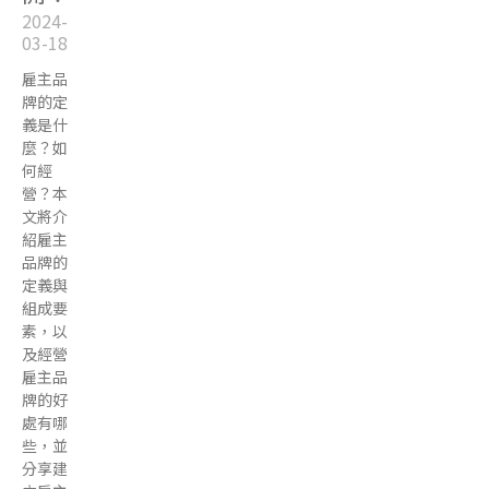
2024-
03-18
雇主品
牌的定
義是什
麼？如
何經
營？本
文將介
紹雇主
品牌的
定義與
組成要
素，以
及經營
雇主品
牌的好
處有哪
些，並
分享建