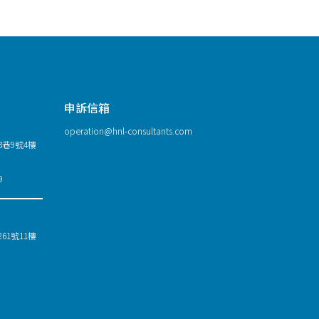
申訴信箱
operation@hnl-consultants.com
巷9號4樓
9
1號11樓