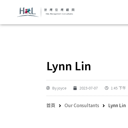
Lynn Lin
By
joyce
2023-07-07
1:45 下午
首頁
Our Consultants
Lynn Lin