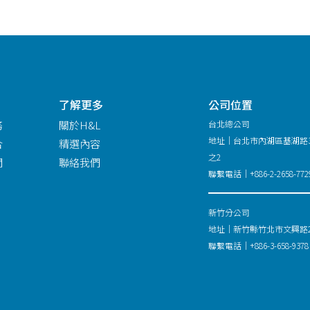
了解更多
公司位置
務
關於H&L
台北總公司
地址｜台北市內湖區基湖路3
合
精選內容
之2
問
聯絡我們
聯繫電話｜+886-2-2658-772
新竹分公司
地址｜新竹縣竹北市文興路26
聯繫電話｜+886-3-658-9378