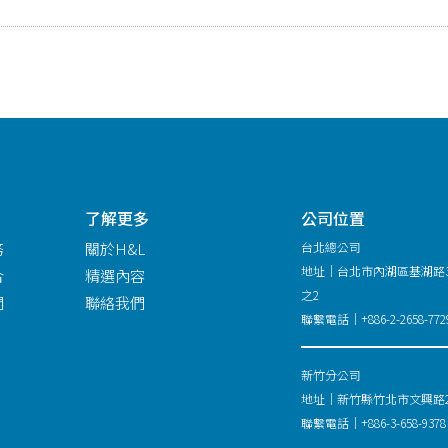
了解更多
公司位置
務
關於H&L
台北總公司
地址｜台北市內湖區基湖路3
合
精選內容
之2
問
聯絡我們
聯繫電話｜+886-2-2658-772
新竹分公司
地址｜新竹縣竹北市文興路26
聯繫電話｜+886-3-658-9378