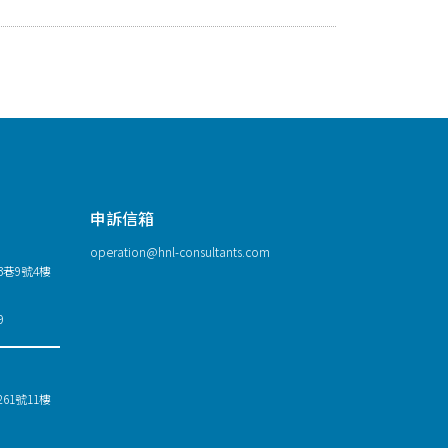
申訴信箱
operation@hnl-consultants.com
巷9號4樓
9
1號11樓