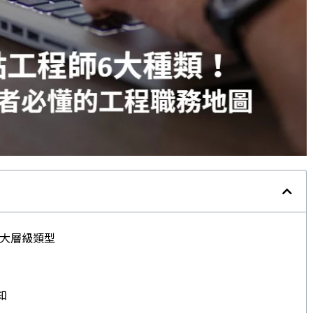
3大層級類型
知